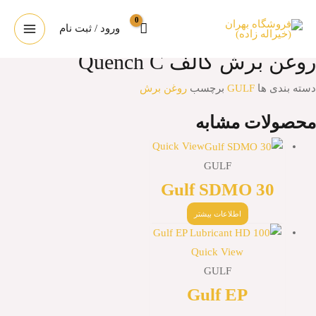
رش
روغن برش گالف Quench C
ه
ورود / ثبت نام
MAIN
حتوا
روغن برش گالف Quench C
ENU
دسته بندی ها
GULF
برچسب
روغن برش
محصولات مشابه
Quick View
GULF
Gulf SDMO 30
اطلاعات بیشتر
Quick View
GULF
Gulf EP