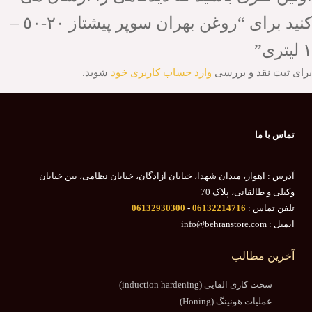
کنید برای “روغن بهران سوپر پيشتاز ٢٠-٥٠ –
١ ليترى”
برای ثبت نقد و بررسی
وارد حساب کاربری خود
شوید.
تماس با ما
آدرس : اهواز، میدان شهدا، خیابان آزادگان، خیابان نظامی، بین خیابان
وکیلی و طالقانی، پلاک 70
تلفن تماس :
06132214716
-
06132930300
ایمیل : info@behranstore.com
آخرین مطالب
سخت کاری القایی (induction hardening)
عملیات هونینگ (Honing)