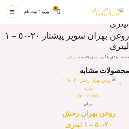
رش
روغن بهران سوپر پيشتاز ٢٠-٥٠ – ١
ه
ورود / ثبت نام
MAIN
حتوا
ليترى
ENU
روغن بهران سوپر پيشتاز ٢٠-٥٠ – ١
ليترى
دسته بندی ها
بهران
برچسب
بهران
محصولات مشابه
Quick View
بهران
روغن بهران رخش
٢٠-٥٠ – ١ ليترى