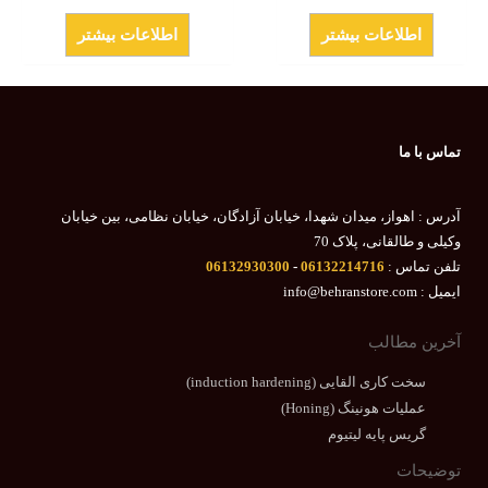
اطلاعات بیشتر
اطلاعات بیشتر
تماس با ما
آدرس : اهواز، میدان شهدا، خیابان آزادگان، خیابان نظامی، بین خیابان
وکیلی و طالقانی، پلاک 70
تلفن تماس :
06132214716
-
06132930300
ایمیل : info@behranstore.com
آخرین مطالب
سخت کاری القایی (induction hardening)
عملیات هونینگ (Honing)
گریس پایه لیتیوم
توضیحات