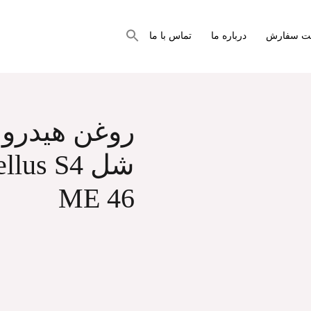
جستجو
بت سفارش
درباره ما
تماس با ما
برای:
دکمه جستجو
46
روغن هیدرول
شل llus S4
ME 46