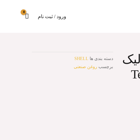
روغن هیدرولیک شل Tellus S4 ME
ورود / ثبت نام
یک
دسته بندی ها
SHELL
برچسب
روغن صنعتی
Te