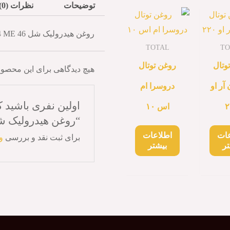
توضیحات
نظرات (0)
روغن هیدرولیک شل Tellus S4 ME 46
TOTAL
TO
وتال
روغن توتال
هیچ دیدگاهی برای این محصو
آر او
دروسرا ام
اولین نفری باشید ک
۲
اس ۱۰
“روغن هیدرولیک شل us S4 ME 46
عات
اطلاعات
برای ثبت نقد و بررسی
و
تر
بیشتر