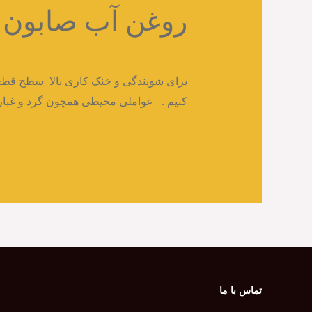
روغن آب صابون
دیدگاه‌ خود را بنویسید
/
مقالات
/ از
admin
برای شویندگی و خنک کاری بالا سطح قطع
کنیم . عواملی محیطی همچون گرد و غبار 
روغن
Read More »
آب
صابون
چیست؟
تماس با ما