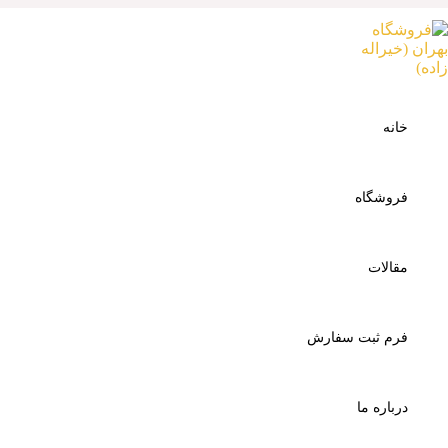
پرش
به
محتوا
روغن ایرانول D17000 20W-50
خانه
روغن ایرانول D17000 20W-50
فروشگاه
دسته بندی ها
ایرانول
برچسب
ایرانول
مقالات
محصولات مشابه
فرم ثبت سفارش
درباره ما