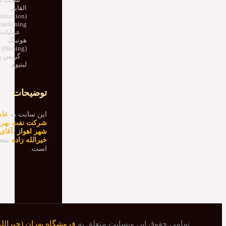
القایی
(induction
hardening)
عملیات
هونینگ
(Honing)
گریس پا
لیتیوم
توضیحات
این سایت به
عام
شرکت نفت بهرا
شهر اهواز ،آقای
خیرالله زاده
متع
است.
تمامی حقوق این وبسایت متعلق به
فروشگاه بهران (خیرالله