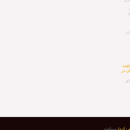
یه
لیت
ن در
لق
 زاده)
میباشد.