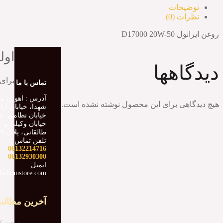
توضیحات
نظرات (0)
روغن ایرانول D17000 20W-50
اولی
دیدگاهها
برای
تماس با ما
آدرس : اهواز، می
هیچ دیدگاهی برای این محصول نوشته نشده است.
شهدا، خیابان آزا
خیابان نظامی، ب
خیابان وکیلی و
طالقانی، پلاک 70
تلفن تماس :
-
06132214716
06132930300
ایمیل :
behranstore.com
آخرین مطال
سخت کا