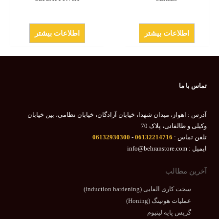
اطلاعات بیشتر
اطلاعات بیشتر
تماس با ما
آدرس : اهواز، میدان شهدا، خیابان آزادگان، خیابان نظامی، بین خیابان
وکیلی و طالقانی، پلاک 70
تلفن تماس :
06132214716
-
06132930300
ایمیل : info@behranstore.com
آخرین مطالب
سخت کاری القایی (induction hardening)
عملیات هونینگ (Honing)
گریس پایه لیتیوم