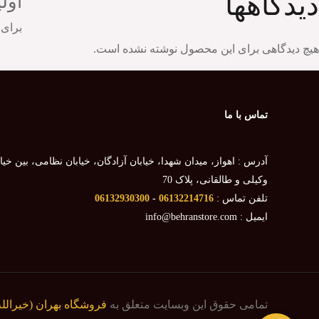
دیدگاهها
اول
برای 
هیچ دیدگاهی برای این محصول نوشته نشده است.
تماس با ما
آدرس : اهواز، میدان شهدا، خیابان آزادگان، خیابان نظامی، بین خیا
وکیلی و طالقانی، پلاک 70
تلفن تماس :
06132214716
-
06132930300
ایمیل : info@behranstore.com
تمامی حقوق این وبسایت متعلق به
فروشگاه بهران (خیرالله