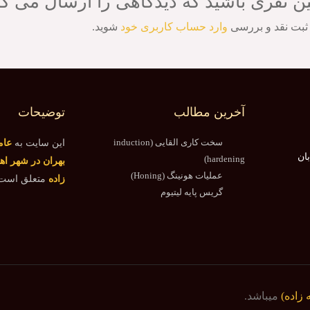
ین نفری باشید که دیدگاهی را ارسال می کنید
ثبت نقد و بررسی
وارد حساب کاربری خود
شوید.
آخرین مطالب
توضیحات
سخت کاری القایی (induction
این سایت به
عام
بان
hardening)
بهران در شهر اهو
عملیات هونینگ (Honing)
زاده
متعلق است
گریس پایه لیتیوم
 زاده)
میباشد.