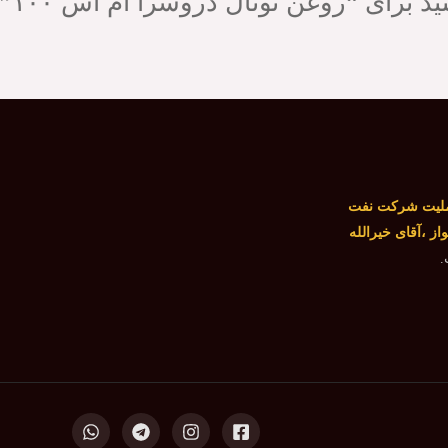
 برای “روغن توتال دروسرا ام اس ۱۰۰”
لیت شرکت نفت
از ،آقای خیرالله
.