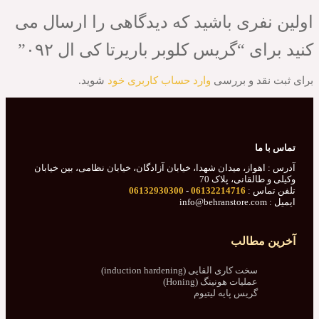
فری باشید که دیدگاهی را ارسال می
ی “گریس کلوبر باریرتا کی ال ۰۹۲”
قد و بررسی
وارد حساب کاربری خود
شوید.
ما
واز، میدان شهدا، خیابان آزادگان، خیابان نظامی، بین خیابان
القانی، پلاک 70
س :
06132214716
-
06132930300
مطالب
سخت کاری القایی (induction hardening)
عملیات هونینگ (Honing)
گریس پایه لیتیوم