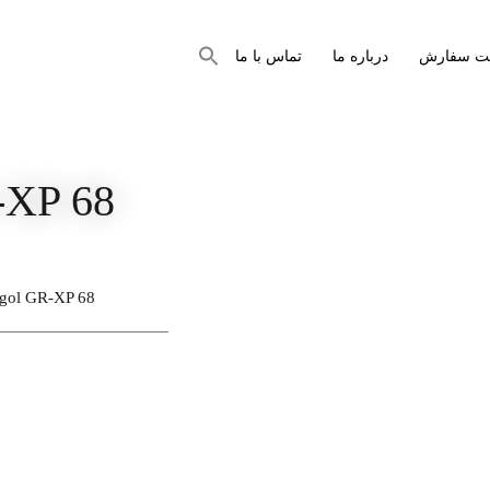
جستجو
بت سفارش
درباره ما
تماس با ما
برای:
دکمه جستجو
-XP 68
gol GR-XP 68