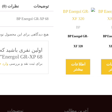
توضیحات
نظرات (0)
BP Energol GR-XP 68
BP
هیچ دیدگاهی برای این محصول نو
BP Energol GR-
BP Ene
XF 320
XF
Energol GR-XP 68”
برای ثبت نقد و بررسی
وارد 
ات
اطلاعات
ر
بیشتر
آخرین مطالب
توضیحات