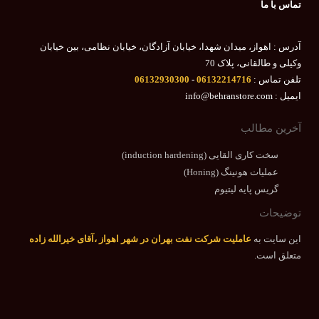
تماس با ما
آدرس : اهواز، میدان شهدا، خیابان آزادگان، خیابان نظامی، بین خیابان
وکیلی و طالقانی، پلاک 70
تلفن تماس :
06132214716
-
06132930300
ایمیل : info@behranstore.com
آخرین مطالب
سخت کاری القایی (induction hardening)
عملیات هونینگ (Honing)
گریس پایه لیتیوم
توضیحات
این سایت به
عاملیت شرکت نفت بهران در شهر اهواز ،آقای خیرالله زاده
متعلق است.