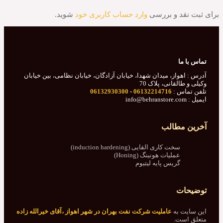
قد و بررسی
وارد حساب کاربری خود
شوید.
ما
واز، میدان شهدا، خیابان آزادگان، خیابان نظامی، بین خیابان
القانی، پلاک 70
س :
06132214716
-
06132930300
مطالب
سخت کاری القایی (induction hardening)
عملیات هونینگ (Honing)
گریس پایه لیتیوم
ت
 به
عاملیت شرکت نفت بهران در شهر اهواز ،آقای خیرالله زاده
ست.