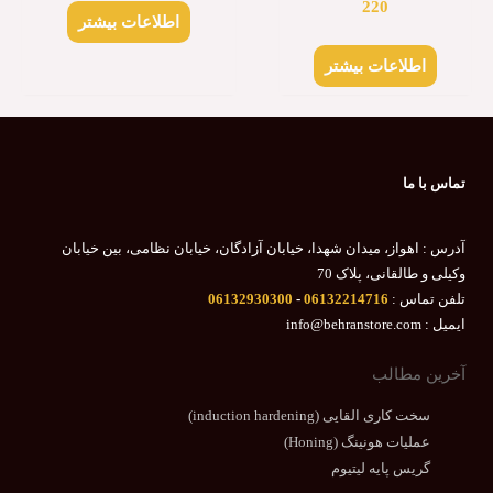
220
اطلاعات بیشتر
اطلاعات بیشتر
تماس با ما
آدرس : اهواز، میدان شهدا، خیابان آزادگان، خیابان نظامی، بین خیابان
وکیلی و طالقانی، پلاک 70
تلفن تماس :
06132214716
-
06132930300
ایمیل : info@behranstore.com
آخرین مطالب
سخت کاری القایی (induction hardening)
عملیات هونینگ (Honing)
گریس پایه لیتیوم